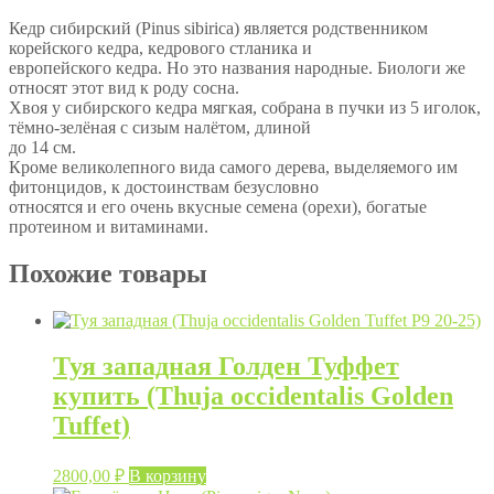
С90
Кедр сибирский (Pinus sibirica) является родственником
корейского кедра, кедрового стланика и
европейского кедра. Но это названия народные. Биологи же
относят этот вид к роду сосна.
Хвоя у сибирского кедра мягкая, собрана в пучки из 5 иголок,
тёмно-зелёная с сизым налётом, длиной
до 14 см.
Кроме великолепного вида самого дерева, выделяемого им
фитонцидов, к достоинствам безусловно
относятся и его очень вкусные семена (орехи), богатые
протеином и витаминами.
Похожие товары
Туя западная Голден Туффет
купить (Thuja occidentalis Golden
Tuffet)
2800,00
₽
В корзину