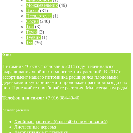
Можжевельник
(49)
Пихта
(31)
Псевдотсуга
(1)
Сосна
(240)
Тис
(3)
Тсуга
(3)
Туевик
(1)
Туя
(36)
О
нас
Питомник "Сосны" основан в 2014 году и начинался с
выращивания хвойных и многолетних растений. В 2017 г
ассортимент нашего питомника расширился плодовыми
деревьями и кустарниками и продолжает расширяться до сих
пор. Приезжайте и выбирайте растения! Мы всегда вам рады!
Телефон для связи:
+7 916 384-40-40
Каталог
растений
Хвойные растения (более 400 наименований)
Лиственные деревья
Декоративные кустарники