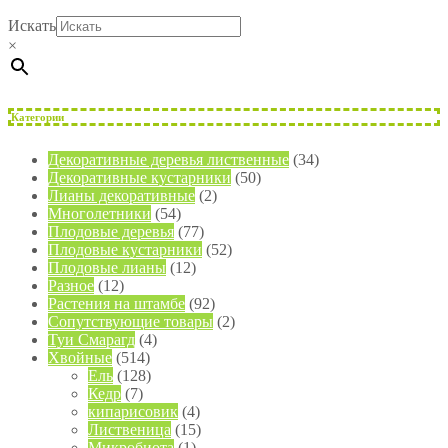
Искать
×
Категории
Декоративные деревья лиственные
(34)
Декоративные кустарники
(50)
Лианы декоративные
(2)
Многолетники
(54)
Плодовые деревья
(77)
Плодовые кустарники
(52)
Плодовые лианы
(12)
Разное
(12)
Растения на штамбе
(92)
Сопутствующие товары
(2)
Туи Смарагд
(4)
Хвойные
(514)
Ель
(128)
Кедр
(7)
кипарисовик
(4)
Лиственица
(15)
Микробиота
(1)