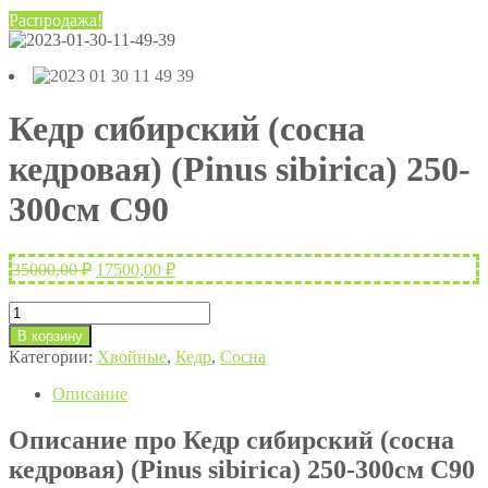
Распродажа!
Кедр сибирский (сосна
кедровая) (Pinus sibirica) 250-
300см С90
Первоначальная
Текущая
35000,00
₽
17500,00
₽
цена
цена:
составляла
17500,00 ₽.
Количество
35000,00 ₽.
товара
В корзину
Кедр
Категории:
Хвойные
,
Кедр
,
Сосна
сибирский
(сосна
Описание
кедровая)
(Pinus
Описание про Кедр сибирский (сосна
sibirica)
кедровая) (Pinus sibirica) 250-300см С90
250-
300см