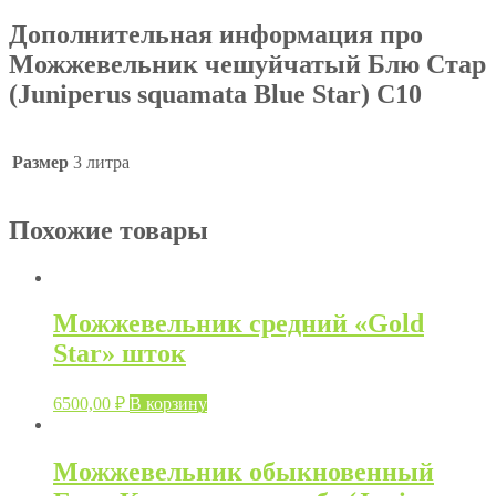
Стар
(Juniperus
Дополнительная информация про
squamata
Можжевельник чешуйчатый Блю Стар
Blue
Star)
(Juniperus squamata Blue Star) C10
C10
Размер
3 литра
Похожие товары
Можжевельник средний «Gold
Star» шток
6500,00
₽
В корзину
Можжевельник обыкновенный