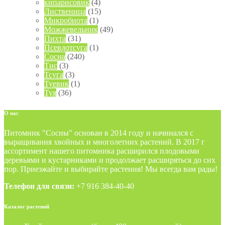
кипарисовик
(4)
Лиственица
(15)
Микробиота
(1)
Можжевельник
(49)
Пихта
(31)
Псевдотсуга
(1)
Сосна
(240)
Тис
(3)
Тсуга
(3)
Туевик
(1)
Туя
(36)
О
нас
Питомник "Сосны" основан в 2014 году и начинался с
выращивания хвойных и многолетних растений. В 2017 г
ассортимент нашего питомника расширился плодовыми
деревьями и кустарниками и продолжает расширяться до сих
пор. Приезжайте и выбирайте растения! Мы всегда вам рады!
Телефон для связи:
+7 916 384-40-40
Каталог
растений