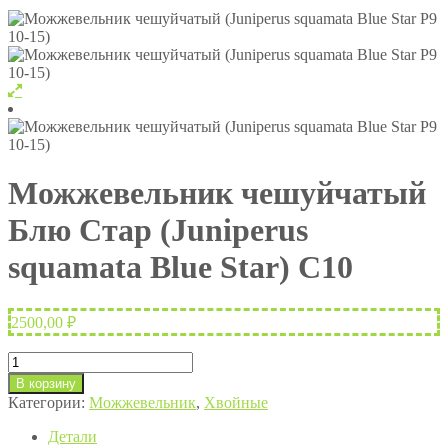
Можжевельник чешуйчатый
Блю Стар (Juniperus
squamata Blue Star) C10
2500,00
₽
Количество
товара
В корзину
Можжевельник
Категории:
Можжевельник
,
Хвойные
чешуйчатый
Блю
Детали