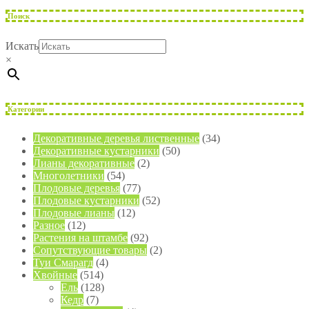
Поиск
Искать
×
Категории
Декоративные деревья лиственные
(34)
Декоративные кустарники
(50)
Лианы декоративные
(2)
Многолетники
(54)
Плодовые деревья
(77)
Плодовые кустарники
(52)
Плодовые лианы
(12)
Разное
(12)
Растения на штамбе
(92)
Сопутствующие товары
(2)
Туи Смарагд
(4)
Хвойные
(514)
Ель
(128)
Кедр
(7)