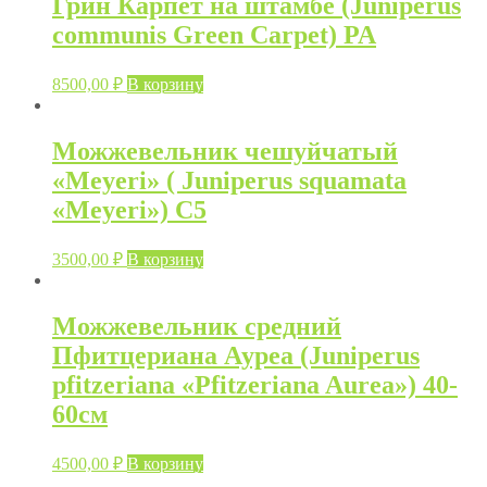
Грин Карпет на штамбе (Juniperus
communis Green Carpet) PA
8500,00
₽
В корзину
Можжевельник чешуйчатый
«Meyeri» ( Juniperus squamata
«Meyeri») С5
3500,00
₽
В корзину
Можжевельник средний
Пфитцериана Ауреа (Juniperus
pfitzeriana «Pfitzeriana Aurea») 40-
60см
4500,00
₽
В корзину