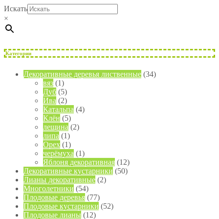
Искать
×
Категории
Декоративные деревья лиственные
(34)
вяз
(1)
Дуб
(5)
Ива
(2)
Катальпа
(4)
Клён
(5)
лещина
(2)
липа
(1)
Орех
(1)
черёмуха
(1)
Яблоня декоративная
(12)
Декоративные кустарники
(50)
Лианы декоративные
(2)
Многолетники
(54)
Плодовые деревья
(77)
Плодовые кустарники
(52)
Плодовые лианы
(12)