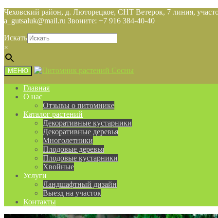
Чеховский район, д. Люторецкое, СНТ Ветерок, 7 линия, участо
a_gutsaluk@mail.ru Звоните: +7 916 384-40-40
Искать
×
МЕНЮ
Главная
О нас
Отзывы о питомнике
Каталог растений
Декоративные кустарники
Декоративные деревья
Многолетники
Плодовые деревья
Плодовые кустарники
Хвойные
Услуги
Ландшафтный дизайн
Выезд на участок
Контакты