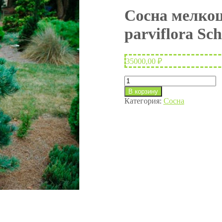
Сосна мелкоц
parviflora Sc
35000,00
₽
Количество
товара
В корзину
Сосна
Категория:
Сосна
мелкоцветковая
Скунс
Бонсай
(Pinus
parviflora
Schoon's
Bonsai)
С60