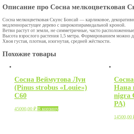
Описание про Сосна мелкоцветковая Скун
Сосна мелкоцветковая Скунс Бонсай — карликовое, декоративн
медленнорастущее дерево с широкопирамидальной кроной.
Ветви растут от земли, не симметричные, часто расположенные
Высота взрослого растения 1,5 метра. Формированием можно 
Хвоя густая, плотная, изогнутая, средней жёсткости.
Похожие товары
Сосна Веймутова Луи
Сосна
(Pinus strobus «Louie»)
Нана 
С60
nigra
PA)
45000,00
₽
В корзину
14500,00