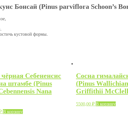
с Бонсай (Pinus parviflora Schoon’s Bon
ое,
.
достичь кустовой формы.
 чёрная Себененсис
Сосна гималайс
на штамбе (Pinus
(Pinus Wallichian
 Cebennensis Nana
Griffithii McClell
5500,00
₽
В корзину
₽
В корзину