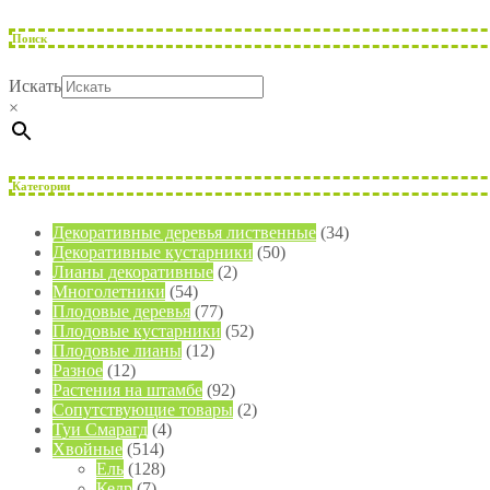
Поиск
Искать
×
Категории
Декоративные деревья лиственные
(34)
Декоративные кустарники
(50)
Лианы декоративные
(2)
Многолетники
(54)
Плодовые деревья
(77)
Плодовые кустарники
(52)
Плодовые лианы
(12)
Разное
(12)
Растения на штамбе
(92)
Сопутствующие товары
(2)
Туи Смарагд
(4)
Хвойные
(514)
Ель
(128)
Кедр
(7)