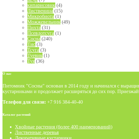
кипарисовик
(4)
Лиственица
(15)
Микробиота
(1)
Можжевельник
(49)
Пихта
(31)
Псевдотсуга
(1)
Сосна
(240)
Тис
(3)
Тсуга
(3)
Туевик
(1)
Туя
(36)
О
нас
Питомник "Сосны" основан в 2014 году и начинался с выращи
кустарниками и продолжает расширяться до сих пор. Приезжай
Телефон для связи:
+7 916 384-40-40
Каталог
растений
Хвойные растения (более 400 наименований)
Лиственные деревья
Декоративные кустарники