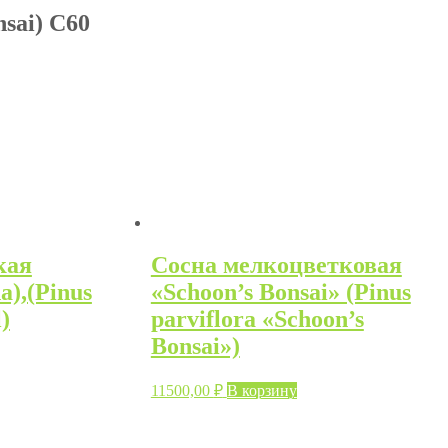
sai) С60
кая
Сосна мелкоцветковая
a),(Pinus
«Schoon’s Bonsai» (Pinus
)
parviflora «Schoon’s
Bonsai»)
11500,00
₽
В корзину