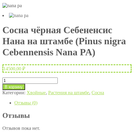
Сосна чёрная Себененсис
Нана на штамбе (Pinus nigra
Cebennensis Nana PA)
14500,00
₽
Количество
товара
В корзину
Сосна
Категории:
Хвойные
,
Растения на штамбе
,
Сосна
чёрная
Себененсис
Отзывы (0)
Нана
на
Отзывы
штамбе
(Pinus
Отзывов пока нет.
nigra
Cebennensis