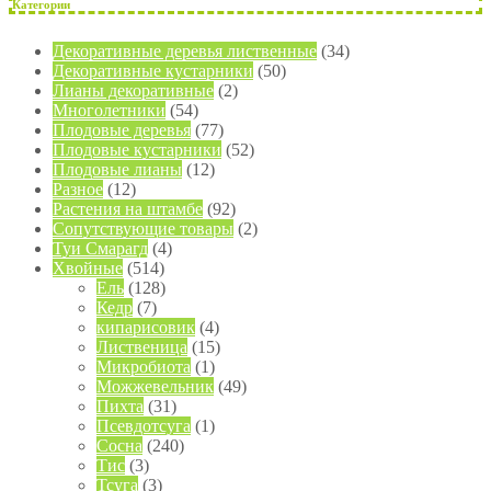
Категории
Декоративные деревья лиственные
(34)
Декоративные кустарники
(50)
Лианы декоративные
(2)
Многолетники
(54)
Плодовые деревья
(77)
Плодовые кустарники
(52)
Плодовые лианы
(12)
Разное
(12)
Растения на штамбе
(92)
Сопутствующие товары
(2)
Туи Смарагд
(4)
Хвойные
(514)
Ель
(128)
Кедр
(7)
кипарисовик
(4)
Лиственица
(15)
Микробиота
(1)
Можжевельник
(49)
Пихта
(31)
Псевдотсуга
(1)
Сосна
(240)
Тис
(3)
Тсуга
(3)