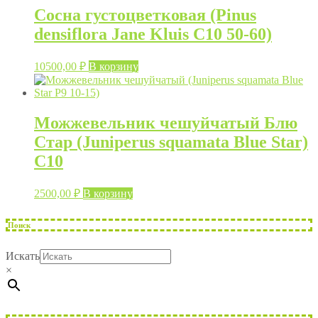
Сосна густоцветковая (Pinus
densiflora Jane Kluis C10 50-60)
10500,00
₽
В корзину
Можжевельник чешуйчатый Блю
Стар (Juniperus squamata Blue Star)
C10
2500,00
₽
В корзину
Поиск
Искать
×