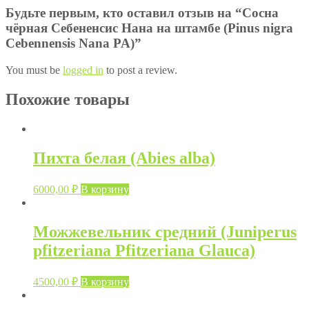
Nana
Будьте первым, кто оставил отзыв на “Сосна
PA)
чёрная Себененсис Нана на штамбе (Pinus nigra
Cebennensis Nana PA)”
You must be
logged in
to post a review.
Похожие товары
Пихта белая (Abies alba)
6000,00
₽
В корзину
Можжевельник средний (Juniperus
pfitzeriana Pfitzeriana Glauca)
4500,00
₽
В корзину