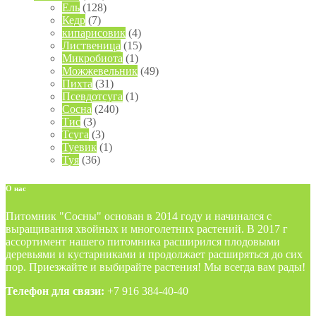
Ель
(128)
Кедр
(7)
кипарисовик
(4)
Лиственица
(15)
Микробиота
(1)
Можжевельник
(49)
Пихта
(31)
Псевдотсуга
(1)
Сосна
(240)
Тис
(3)
Тсуга
(3)
Туевик
(1)
Туя
(36)
О
нас
Питомник "Сосны" основан в 2014 году и начинался с
выращивания хвойных и многолетних растений. В 2017 г
ассортимент нашего питомника расширился плодовыми
деревьями и кустарниками и продолжает расширяться до сих
пор. Приезжайте и выбирайте растения! Мы всегда вам рады!
Телефон для связи:
+7 916 384-40-40