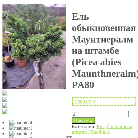
Ель
обыкновенная
Маунтнералм
на штамбе
(Picea abies
Maunthneralm
PA80
13000,00
₽
Количество
товара
В корзину
Ель
Категории:
Ель
,
Растения на
обыкновенная
штамбе
,
Хвойные
Маунтнералм