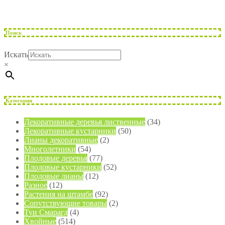
Поиск
Искать
×
Категории
Декоративные деревья лиственные
(34)
Декоративные кустарники
(50)
Лианы декоративные
(2)
Многолетники
(54)
Плодовые деревья
(77)
Плодовые кустарники
(52)
Плодовые лианы
(12)
Разное
(12)
Растения на штамбе
(92)
Сопутствующие товары
(2)
Туи Смарагд
(4)
Хвойные
(514)