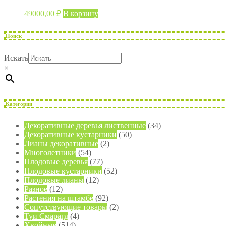
49000,00
₽
В корзину
Поиск
Искать
×
Категории
Декоративные деревья лиственные
(34)
Декоративные кустарники
(50)
Лианы декоративные
(2)
Многолетники
(54)
Плодовые деревья
(77)
Плодовые кустарники
(52)
Плодовые лианы
(12)
Разное
(12)
Растения на штамбе
(92)
Сопутствующие товары
(2)
Туи Смарагд
(4)
Хвойные
(514)