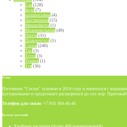
Ель
(128)
Кедр
(7)
кипарисовик
(4)
Лиственица
(15)
Микробиота
(1)
Можжевельник
(49)
Пихта
(31)
Псевдотсуга
(1)
Сосна
(240)
Тис
(3)
Тсуга
(3)
Туевик
(1)
Туя
(36)
О
нас
Питомник "Сосны" основан в 2014 году и начинался с выращи
кустарниками и продолжает расширяться до сих пор. Приезжай
Телефон для связи:
+7 916 384-40-40
Каталог
растений
Хвойные растения (более 400 наименований)