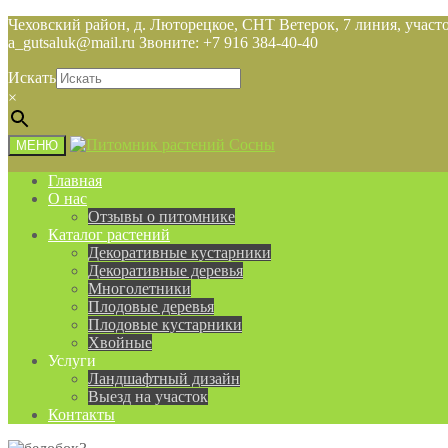
Чеховский район, д. Люторецкое, СНТ Ветерок, 7 линия, участо
a_gutsaluk@mail.ru Звоните: +7 916 384-40-40
Искать
×
МЕНЮ
Главная
О нас
Отзывы о питомнике
Каталог растений
Декоративные кустарники
Декоративные деревья
Многолетники
Плодовые деревья
Плодовые кустарники
Хвойные
Услуги
Ландшафтный дизайн
Выезд на участок
Контакты