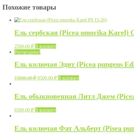
Белобок
Похожие товары
на
штамбе
(Picea
pungens
Bialobok)
Ель сербская (Picea omorika Karel) 
PA70см
2500,00
₽
В корзину
Распродажа!
Ель колючая Эдит (Picea pungens Edi
Первоначальная
Текущая
19000,00
₽
9500,00
₽
В корзину
цена
цена:
составляла
9500,00 ₽.
19000,00 ₽.
Ель обыкновенная Литл Джем (Picea 
6500,00
₽
В корзину
Ель колючая Фат Альберт (Pisea pung