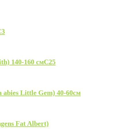
C3
th) 140-160 смC25
abies Little Gem) 40-60см
ens Fat Albert)