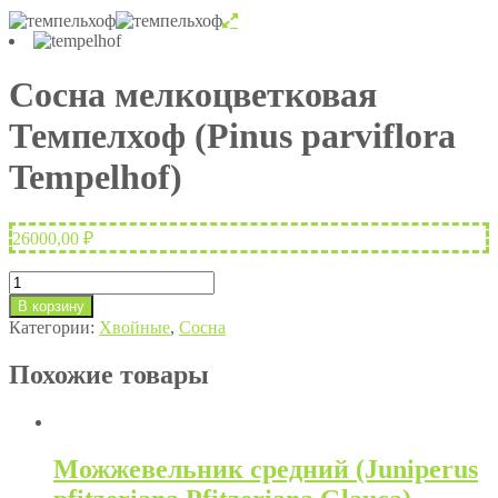
Cосна мелкоцветковая
Темпелхоф (Pinus parviflora
Tempelhof)
26000,00
₽
Количество
товара
В корзину
Cосна
Категории:
Хвойные
,
Сосна
мелкоцветковая
Темпелхоф
Похожие товары
(Pinus
parviflora
Tempelhof)
Можжевельник средний (Juniperus