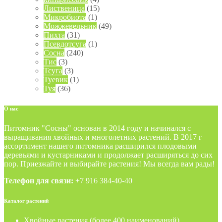
Лиственица
(15)
Микробиота
(1)
Можжевельник
(49)
Пихта
(31)
Псевдотсуга
(1)
Сосна
(240)
Тис
(3)
Тсуга
(3)
Туевик
(1)
Туя
(36)
О
нас
Питомник "Сосны" основан в 2014 году и начинался с
выращивания хвойных и многолетних растений. В 2017 г
ассортимент нашего питомника расширился плодовыми
деревьями и кустарниками и продолжает расширяться до сих
пор. Приезжайте и выбирайте растения! Мы всегда вам рады!
Телефон для связи:
+7 916 384-40-40
Каталог
растений
Хвойные растения (более 400 наименований)