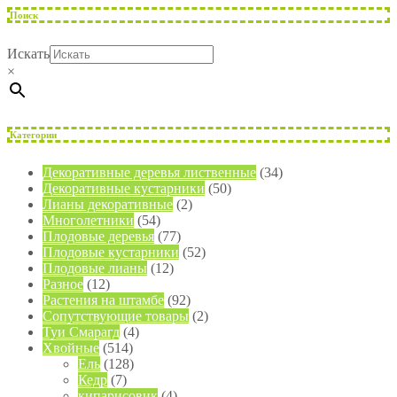
Поиск
Искать
×
Категории
Декоративные деревья лиственные
(34)
Декоративные кустарники
(50)
Лианы декоративные
(2)
Многолетники
(54)
Плодовые деревья
(77)
Плодовые кустарники
(52)
Плодовые лианы
(12)
Разное
(12)
Растения на штамбе
(92)
Сопутствующие товары
(2)
Туи Смарагд
(4)
Хвойные
(514)
Ель
(128)
Кедр
(7)
кипарисовик
(4)